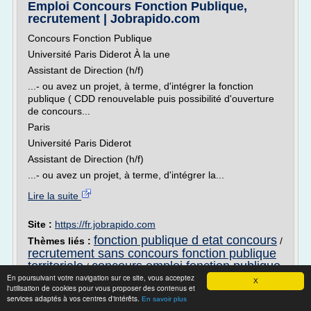
Emploi Concours Fonction Publique,
recrutement | Jobrapido.com
Concours Fonction Publique
Université Paris Diderot À la une
Assistant de Direction (h/f)
...- ou avez un projet, à terme, d'intégrer la fonction
publique ( CDD renouvelable puis possibilité d'ouverture
de concours...
Paris
Université Paris Diderot
Assistant de Direction (h/f)
...- ou avez un projet, à terme, d'intégrer la...
Lire la suite
Site :
https://fr.jobrapido.com
fonction publique d etat concours
Thèmes liés :
/
recrutement sans concours fonction publique
territoriale
concours emploi fonction publique
/
En poursuivant votre navigation sur ce site, vous acceptez
territoriale
/
concours fonction publique paris
/
X
l'utilisation de cookies pour vous proposer des contenus et
recrutement fonction publique sans concours
services adaptés à vos centres d'intérêts.
En savoir plus