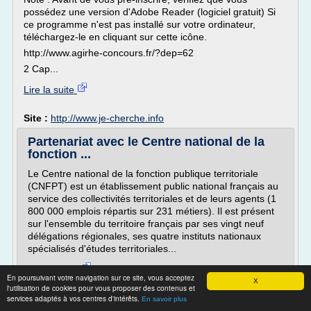
possédez une version d'Adobe Reader (logiciel gratuit) Si
ce programme n'est pas installé sur votre ordinateur,
téléchargez-le en cliquant sur cette icône.
http://www.agirhe-concours.fr/?dep=62
2 Cap...
Lire la suite
Site :
http://www.je-cherche.info
Partenariat avec le Centre national de la
fonction ...
Le Centre national de la fonction publique territoriale
(CNFPT) est un établissement public national français au
service des collectivités territoriales et de leurs agents (1
800 000 emplois répartis sur 231 métiers). Il est présent
sur l'ensemble du territoire français par ses vingt neuf
délégations régionales, ses quatre instituts nationaux
spécialisés d'études territoriales...
Lire la suite
En poursuivant votre navigation sur ce site, vous acceptez
X
l'utilisation de cookies pour vous proposer des contenus et
Site :
http://www.espaces-transfrontaliers.org
services adaptés à vos centres d'intérêts.
En savoir plus