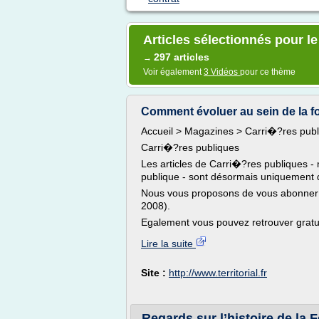
Articles sélectionnés pour le
297 articles
→
Voir également
3 Vidéos
pour ce thème
Comment évoluer au sein de la fo
Accueil > Magazines > Carri�?res pub
Carri�?res publiques
Les articles de Carri�?res publiques -
publique - sont désormais uniquement 
Nous vous proposons de vous abonner 
2008).
Egalement vous pouvez retrouver gratui
Lire la suite
Site :
http://www.territorial.fr
Regards sur l’histoire de la F