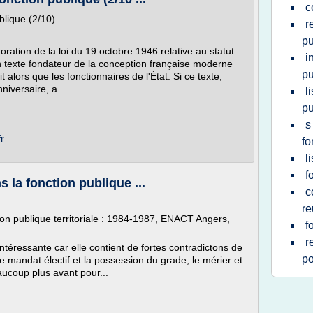
c
blique (2/10)
r
pu
ation de la loi du 19 octobre 1946 relative au statut
i
'un texte fondateur de la conception française moderne
pu
 alors que les fonctionnaires de l'État. Si ce texte,
iversaire, a...
l
pu
s
r
fo
l
f
 la fonction publique ...
c
re
ion publique territoriale : 1984-1987, ENACT Angers,
f
r
ntéressante car elle contient de fortes contradictons de
po
, le mandat électif et la possession du grade, le mérier et
eaucoup plus avant pour...