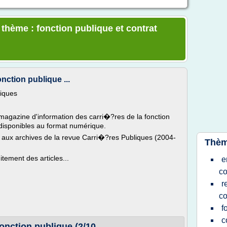
 thème : fonction publique et contrat
nction publique ...
liques
 magazine d'information des carri�?res de la fonction
disponibles au format numérique.
aux archives de la revue Carri�?res Publiques (2004-
Thèm
tement des articles...
e
c
r
c
f
c
onction publique (2/10 ...