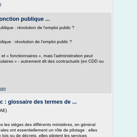
r
onction publique ...
ublique : révolution de l'emploi public ?
lique : révolution de l'emploi public ?
t « fonctionnaires », mais l'administration peut
tulaires » - autrement dit des contractuels (en CDD ou
com
c : glossaire des termes de ...
(VAE)
s les sièges des différents ministères, en général
rales ont essentiellement un rôle de pilotage : elles
 lois ou de décrets, elles pilotent les services