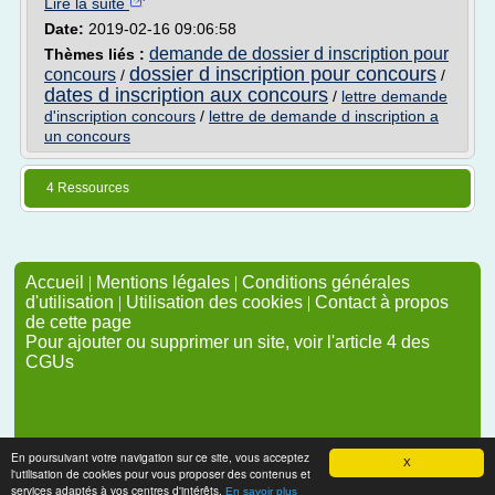
Lire la suite
Date:
2019-02-16 09:06:58
demande de dossier d inscription pour
Thèmes liés :
dossier d inscription pour concours
concours
/
/
dates d inscription aux concours
/
lettre demande
d'inscription concours
/
lettre de demande d inscription a
un concours
4 Ressources
Accueil
|
Mentions légales
|
Conditions générales
d'utilisation
|
Utilisation des cookies
|
Contact à propos
de cette page
Pour ajouter ou supprimer un site, voir l'article 4 des
CGUs
En poursuivant votre navigation sur ce site, vous acceptez
X
l'utilisation de cookies pour vous proposer des contenus et
services adaptés à vos centres d'intérêts.
En savoir plus