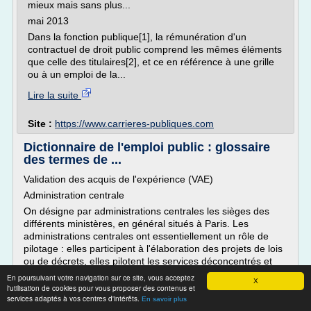
mieux mais sans plus...
mai 2013
Dans la fonction publique[1], la rémunération d'un
contractuel de droit public comprend les mêmes éléments
que celle des titulaires[2], et ce en référence à une grille
ou à un emploi de la...
Lire la suite
Site :
https://www.carrieres-publiques.com
Dictionnaire de l'emploi public : glossaire
des termes de ...
Validation des acquis de l'expérience (VAE)
Administration centrale
On désigne par administrations centrales les sièges des
différents ministères, en général situés à Paris. Les
administrations centrales ont essentiellement un rôle de
pilotage : elles participent à l'élaboration des projets de lois
ou de décrets, elles pilotent les services déconcentrés et
veillent à...
En poursuivant votre navigation sur ce site, vous acceptez
X
l'utilisation de cookies pour vous proposer des contenus et
Lire la suite
services adaptés à vos centres d'intérêts.
En savoir plus