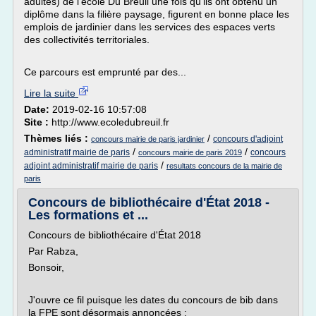
adultes) de l'école Du Breuil une fois qu'ils ont obtenu un
diplôme dans la filière paysage, figurent en bonne place les
emplois de jardinier dans les services des espaces verts
des collectivités territoriales.
Ce parcours est emprunté par des...
Lire la suite
Date:
2019-02-16 10:57:08
Site :
http://www.ecoledubreuil.fr
Thèmes liés :
/
concours d'adjoint
concours mairie de paris jardinier
/
/
administratif mairie de paris
concours
concours mairie de paris 2019
/
adjoint administratif mairie de paris
resultats concours de la mairie de
paris
Concours de bibliothécaire d'État 2018 -
Les formations et ...
Concours de bibliothécaire d'État 2018
Par Rabza,
Bonsoir,
J'ouvre ce fil puisque les dates du concours de bib dans
la FPE sont désormais annoncées :