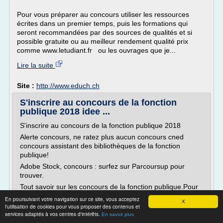
Pour vous préparer au concours utiliser les ressources
écrites dans un premier temps, puis les formations qui
seront recommandées par des sources de qualités et si
possible gratuite ou au meilleur rendement qualité prix
comme www.letudiant.fr ou les ouvrages que je...
Lire la suite
Site :
http://www.educh.ch
S'inscrire au concours de la fonction
publique 2018 idee ...
S'inscrire au concours de la fonction publique 2018
Alerte concours, ne ratez plus aucun concours cned
concours assistant des bibliothèques de la fonction
publique!
Adobe Stock, concours : surfez sur Parcoursup pour
trouver.
Tout savoir sur les concours de la fonction publique.Pour
s'inscrire auprès d'un établissement qui délivre un tel
En poursuivant votre navigation sur ce site, vous acceptez
X
diplôme ou titre, voire à une classe prépa, tout se...
l'utilisation de cookies pour vous proposer des contenus et
services adaptés à vos centres d'intérêts.
En savoir plus
Lire la suite