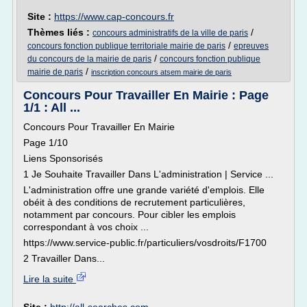
Site :
https://www.cap-concours.fr
Thèmes liés :
/
concours administratifs de la ville de paris
/
concours fonction publique territoriale mairie de paris
epreuves
/
du concours de la mairie de paris
concours fonction publique
/
mairie de paris
inscription concours atsem mairie de paris
Concours Pour Travailler En Mairie : Page
1/1 : All ...
Concours Pour Travailler En Mairie
Page 1/10
Liens Sponsorisés
1 Je Souhaite Travailler Dans L'administration | Service ...
L'administration offre une grande variété d'emplois. Elle
obéit à des conditions de recrutement particulières,
notamment par concours. Pour cibler les emplois
correspondant à vos choix ...
https://www.service-public.fr/particuliers/vosdroits/F1700
2 Travailler Dans...
Lire la suite