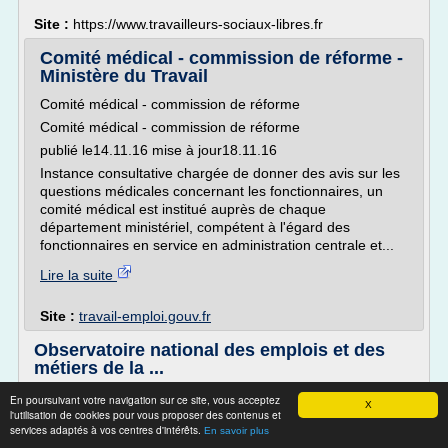
Site :
https://www.travailleurs-sociaux-libres.fr
Comité médical - commission de réforme -
Ministère du Travail
Comité médical - commission de réforme
Comité médical - commission de réforme
publié le14.11.16 mise à jour18.11.16
Instance consultative chargée de donner des avis sur les
questions médicales concernant les fonctionnaires, un
comité médical est institué auprès de chaque
département ministériel, compétent à l'égard des
fonctionnaires en service en administration centrale et...
Lire la suite
Site :
travail-emploi.gouv.fr
Observatoire national des emplois et des
métiers de la ...
L'observatoire national des emplois et des métiers de la
En poursuivant votre navigation sur ce site, vous acceptez
X
Fonction publique hospitalière (ONEMFPH) prend place aux
l'utilisation de cookies pour vous proposer des contenus et
services adaptés à vos centres d'intérêts.
côtés d'un certain nombre d'autres instances dont les
En savoir plus