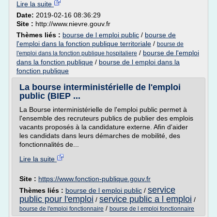
Lire la suite
Date:
2019-02-16 08:36:29
Site :
http://www.nievre.gouv.fr
Thèmes liés :
bourse de l emploi public
/
bourse de
l'emploi dans la fonction publique territoriale
/
bourse de
/
bourse de l'emploi
l'emploi dans la fonction publique hospitaliere
dans la fonction publique
/
bourse de l emploi dans la
fonction publique
La bourse interministérielle de l'emploi
public (BIEP ...
La Bourse interministérielle de l'emploi public permet à
l'ensemble des recruteurs publics de publier des emplois
vacants proposés à la candidature externe. Afin d'aider
les candidats dans leurs démarches de mobilité, des
fonctionnalités de...
Lire la suite
Site :
https://www.fonction-publique.gouv.fr
service
Thèmes liés :
bourse de l emploi public
/
public pour l'emploi
service public a l emploi
/
/
/
bourse de l'emploi fonctionnaire
bourse de l emploi fonctionnaire