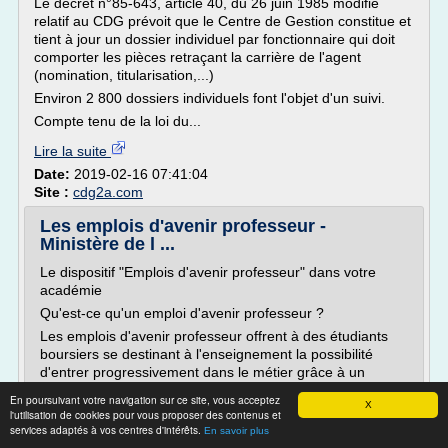
Le décret n°85-643, article 40, du 26 juin 1985 modifié
relatif au CDG prévoit que le Centre de Gestion constitue et
tient à jour un dossier individuel par fonctionnaire qui doit
comporter les pièces retraçant la carrière de l'agent
(nomination, titularisation,...)
Environ 2 800 dossiers individuels font l'objet d'un suivi.
Compte tenu de la loi du...
Lire la suite
Date:
2019-02-16 07:41:04
Site :
cdg2a.com
Les emplois d'avenir professeur -
Ministère de l ...
Le dispositif "Emplois d'avenir professeur" dans votre
académie
Qu'est-ce qu'un emploi d'avenir professeur ?
Les emplois d'avenir professeur offrent à des étudiants
boursiers se destinant à l'enseignement la possibilité
d'entrer progressivement dans le métier grâce à un
parcours visant le développement de leurs compétences
En poursuivant votre navigation sur ce site, vous acceptez
X
professionnelles et l'acquisition d'une véritable
l'utilisation de cookies pour vous proposer des contenus et
expérience...
services adaptés à vos centres d'intérêts.
En savoir plus