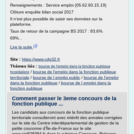
Renseignements : Service emploi (05.62.60.15.19)
Clôture enquête bilan social 2017
Il n'est plus possible de saisir ses données sur la
plateforme.
Taux de retour de la campagne BS 2017 : 83,6%.
69%...
Lire la suite
Site :
https://www.cdg32.fr
Thèmes liés :
bourse de l'emploi dans la fonction publique
/
bourse de l'emploi dans la fonction publique
hospitaliere
territoriale
/
bourse de l emploi public
/
bourse de l'emploi
dans la fonction publique
/
bourse de l emploi dans la
fonction publique
Comment passer le 3eme concours de la
fonction publique ...
Les candidats aux concours de la fonction publique
territoriale consulteront avec intérêt des annales corrigées
sur le site du Centre interdépartemental de gestion de la
petite couronne d'Île-de-France sur le site
www.cig929394.fr dans la rubrique Concours, Préparer .