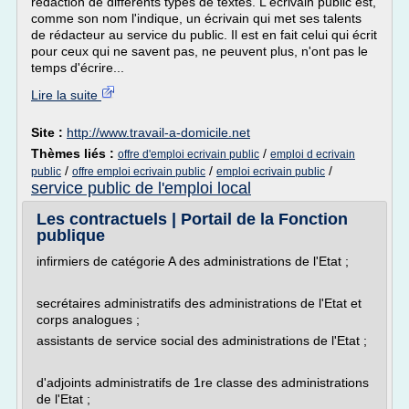
rédaction de différents types de textes. L'écrivain public est,
comme son nom l'indique, un écrivain qui met ses talents
de rédacteur au service du public. Il est en fait celui qui écrit
pour ceux qui ne savent pas, ne peuvent plus, n'ont pas le
temps d'écrire...
Lire la suite
Site :
http://www.travail-a-domicile.net
Thèmes liés :
/
offre d'emploi ecrivain public
emploi d ecrivain
/
/
/
public
offre emploi ecrivain public
emploi ecrivain public
service public de l'emploi local
Les contractuels | Portail de la Fonction
publique
infirmiers de catégorie A des administrations de l'Etat ;
secrétaires administratifs des administrations de l'Etat et
corps analogues ;
assistants de service social des administrations de l'Etat ;
d'adjoints administratifs de 1re classe des administrations
de l'Etat ;