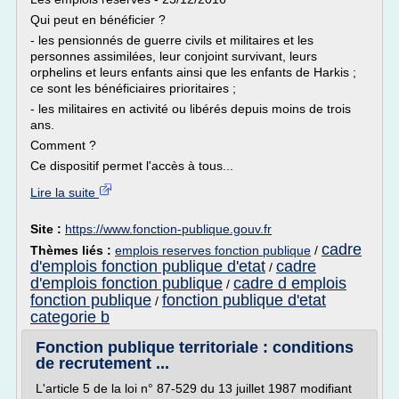
Qui peut en bénéficier ?
- les pensionnés de guerre civils et militaires et les
personnes assimilées, leur conjoint survivant, leurs
orphelins et leurs enfants ainsi que les enfants de Harkis ;
ce sont les bénéficiaires prioritaires ;
- les militaires en activité ou libérés depuis moins de trois
ans.
Comment ?
Ce dispositif permet l'accès à tous...
Lire la suite
Site :
https://www.fonction-publique.gouv.fr
cadre
Thèmes liés :
emplois reserves fonction publique
/
d'emplois fonction publique d'etat
cadre
/
d'emplois fonction publique
cadre d emplois
/
fonction publique
fonction publique d'etat
/
categorie b
Fonction publique territoriale : conditions
de recrutement ...
L'article 5 de la loi n° 87-529 du 13 juillet 1987 modifiant