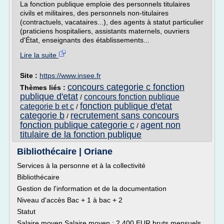
La fonction publique emploie des personnels titulaires
civils et militaires, des personnels non-titulaires
(contractuels, vacataires...), des agents à statut particulier
(praticiens hospitaliers, assistants maternels, ouvriers
d'État, enseignants des établissements...
Lire la suite
Site :
https://www.insee.fr
concours categorie c fonction
Thèmes liés :
publique d'etat
concours fonction publique
/
fonction publique d'etat
categorie b et c
/
categorie b
recrutement sans concours
/
fonction publique categorie c
agent non
/
titulaire de la fonction publique
Bibliothécaire | Oriane
Services à la personne et à la collectivité
Bibliothécaire
Gestion de l'information et de la documentation
Niveau d'accès Bac + 1 à bac + 2
Statut
Salaire moyen Salaire moyen : 2 400 EUR bruts mensuels