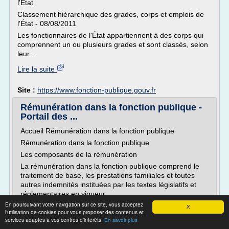
l'État
Classement hiérarchique des grades, corps et emplois de
l'État - 08/08/2011
Les fonctionnaires de l'État appartiennent à des corps qui
comprennent un ou plusieurs grades et sont classés, selon
leur...
Lire la suite
Site :
https://www.fonction-publique.gouv.fr
Rémunération dans la fonction publique -
Portail des ...
Accueil Rémunération dans la fonction publique
Rémunération dans la fonction publique
Les composants de la rémunération
La rémunération dans la fonction publique comprend le
traitement de base, les prestations familiales et toutes
autres indemnités instituées par les textes législatifs et
réglementaires en vigueur.
En poursuivant votre navigation sur ce site, vous acceptez
Le traitement de base (T.B) :
X
l'utilisation de cookies pour vous proposer des contenus et
Est la partie...
services adaptés à vos centres d'intérêts.
En savoir plus