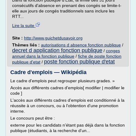
Dans la fonction publique d'Etat, la limite des 31 jours
consécutifs d'absence en prenant des congés se limite-t-
elle aux jours de congés traditionnels sans inclure les
RTT...
Lire la suite
Site :
http://www.guichetdusavoir.org
Thèmes liés :
autorisations d absence fonction publique
/
decret d application fonction publique
/
conges
annuel dans la fonction publique
/
fiche de poste fonction
poste fonction publique d'etat
publique d'etat
/
Cadre d'emplois — Wikipédia
Le cadre d'emplois peut regrouper plusieurs grades. »
Accès aux différents cadres d'emplois[ modifier | modifier le
code ]
L'accès aux différents cadres d'emplois est conditionné à la
réussite à un concours, ou à l'obtention d'une promotion
interne.
Le concours peut être :
externe pour les candidats n'étant pas déjà dans la fonction
publique (étudiants, à la recherche d'un...