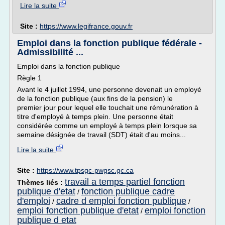
Lire la suite
Site :
https://www.legifrance.gouv.fr
Emploi dans la fonction publique fédérale -
Admissibilité ...
Emploi dans la fonction publique
Règle 1
Avant le 4 juillet 1994, une personne devenait un employé
de la fonction publique (aux fins de la pension) le
premier jour pour lequel elle touchait une rémunération à
titre d'employé à temps plein. Une personne était
considérée comme un employé à temps plein lorsque sa
semaine désignée de travail (SDT) était d'au moins...
Lire la suite
Site :
https://www.tpsgc-pwgsc.gc.ca
travail a temps partiel fonction
Thèmes liés :
publique d'etat
fonction publique cadre
/
d'emploi
cadre d emploi fonction publique
/
/
emploi fonction publique d'etat
emploi fonction
/
publique d etat