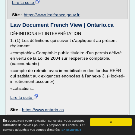
Lire la suite
Site :
https://www.legifrance.gouv.fr
Law Document French View | Ontario.ca
DÉFINITIONS ET INTERPRÉTATION
1. (1) Les définitions qui suivent s'appliquent au présent
règlement.
«comptable» Comptable public titulaire d'un permis délivré
en vertu de la Loi de 2004 sur l'expertise comptable.
(«accountant»)
«compte de retraite avec immobilisation des fonds» REÉR
qui satisfait aux exigences énoncées à l'annexe 3. («locked-
in retirement account»)
«cotisation...
Lire la suite
Site :
https://www.ontario.ca
Front commun des métropoles et petites
En poursuivant votre navigation sur ce site, vous acceptez
X
villes pour ...
l'utilisation de cookies pour vous proposer des contenus et
services adaptés à vos centres d'intérêts.
En savoir plus
Front commun des métropoles et petites villes pour