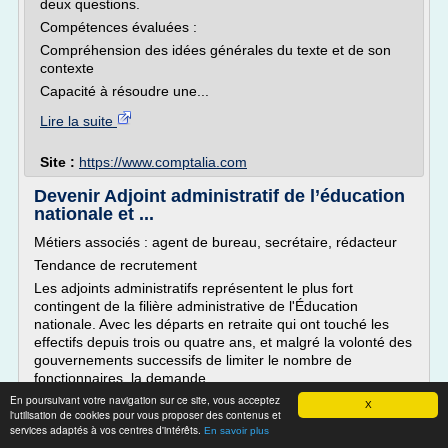
deux questions.
Compétences évaluées :
Compréhension des idées générales du texte et de son
contexte
Capacité à résoudre une...
Lire la suite
Site :
https://www.comptalia.com
Devenir Adjoint administratif de l’éducation
nationale et ...
Métiers associés : agent de bureau, secrétaire, rédacteur
Tendance de recrutement
Les adjoints administratifs représentent le plus fort
contingent de la filière administrative de l'Éducation
nationale. Avec les départs en retraite qui ont touché les
effectifs depuis trois ou quatre ans, et malgré la volonté des
gouvernements successifs de limiter le nombre de
fonctionnaires, la demande...
En poursuivant votre navigation sur ce site, vous acceptez
X
Lire la suite
l'utilisation de cookies pour vous proposer des contenus et
services adaptés à vos centres d'intérêts.
En savoir plus